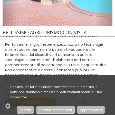
BELLISSIMO AGRITURISMO CON VISTA
PANORAMICA SULLE COLLINE VOLTERRANE
Per fornire le migliori esperienze, utilizziamo tecnologie
Rif: PRZ363
come i cookie per memorizzare e/o accedere alle
Cecina, LI
informazioni del dispositivo. Il consenso a queste
tecnologie ci permetterà di elaborare dati come il
Contattaci
VENDITA
comportamento di navigazione o ID unici su questo sito.
AGRITURISMO
Non acconsentire o ritirare il consenso può influire
negativamente su alcune caratteristiche e funzioni.
Privacy Policy
50 Camere
40 Bagni
10000 Mq
PREFERENZE
Richiedi informazioni
Accetta
Rifiuta