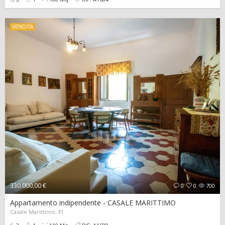
VENDITA
330.000,00 €
0
0
700
Appartamento indipendente - CASALE MARITTIMO
Casale Marittimo, PI