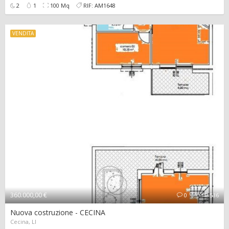
2
1
100 Mq
RIF: AM1648
VENDITA
360.000,00 €
0
0
536
Nuova costruzione - CECINA
Cecina, LI