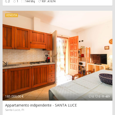
2
1
144 Mq
RIF: A1674
VENDITA
185.000,00 €
0
0
489
Appartamento indipendente - SANTA LUCE
Santa Luce, PI