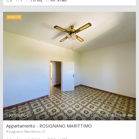
3
1
110 Mq
RIF: A1680
VENDITA
190.000,00 €
0
0
466
Appartamento - ROSIGNANO MARITTIMO
Rosignano Marittimo, LI