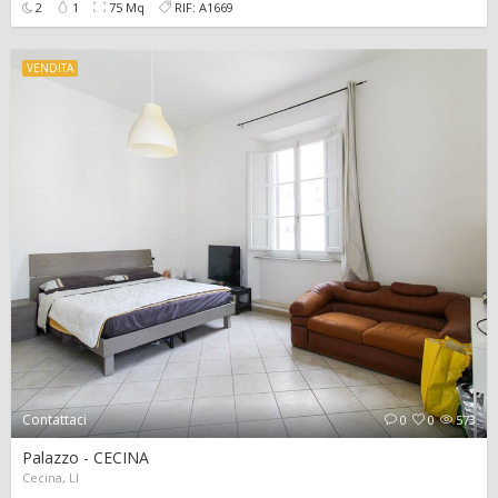
2
1
75 Mq
RIF: A1669
VENDITA
Contattaci
0
0
573
Palazzo - CECINA
Cecina, LI