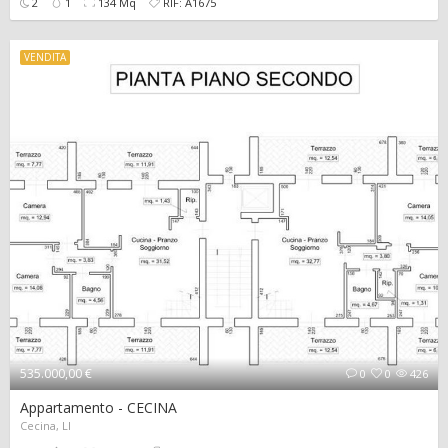
2
1
134 Mq
RIF: A1675
VENDITA
535.000,00 €
0
0
426
Appartamento - CECINA
Cecina, LI