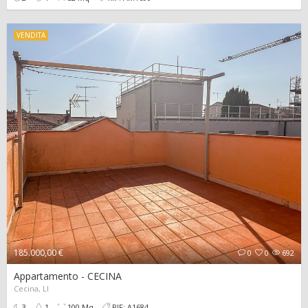
VENDITA
185.000,00 €
0
0
692
Appartamento - CECINA
Cecina, LI
3
1
100 Mq
RIF: A1684