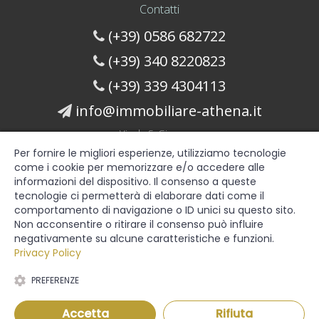
Contatti
(+39) 0586 682722
(+39) 340 8220823
(+39) 339 4304113
info@immobiliare-athena.it
Vicolo S. Giuseppe
Cecina, LI 57023
Per fornire le migliori esperienze, utilizziamo tecnologie
Italy
come i cookie per memorizzare e/o accedere alle
Contattaci
informazioni del dispositivo. Il consenso a queste
tecnologie ci permetterà di elaborare dati come il
comportamento di navigazione o ID unici su questo sito.
Seguici
Non acconsentire o ritirare il consenso può influire
negativamente su alcune caratteristiche e funzioni.
Privacy Policy
PREFERENZE
© 2016 Marte5 srl - Mesys srl
Accetta
Rifiuta