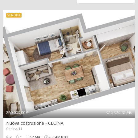
VENDITA
260.000,00 €
0
0
648
Nuova costruzione - CECINA
Cecina, LI
2
1
52 Mq
RIF: AM1690