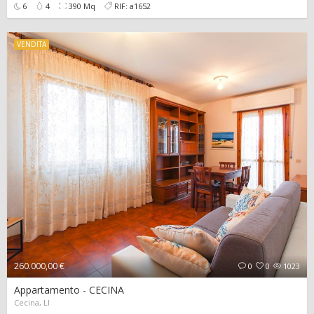
6
4
390 Mq
RIF: a1652
VENDITA
260.000,00 €
0
0
1023
Appartamento - CECINA
Cecina, LI