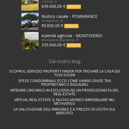
Livorno, LI
639.000,00 €
VENDITA
Rustico casale - POMARANCE
Pomarance, PI
90.000,00 €
VENDITA
Azienda agricola - MONTEVERDI MARITTIMO
Monteverdi Marittimo, PI
335.000,00 €
VENDITA
Dal nostro blog
SCOPRI IL SERVIZIO PROPERTY FINDER PER TROVARE LA CASA DEI
TUOI SOGNI
SPESE CONDOMINIALI: ECCO COME VANNO DIVISE TRA
PROPRIETARIO E INQUILINO
AFFIDARE L’INCARICO IN ESCLUSIVA AD UN PROFESSIONISTA DEL
REAL ESTATE
VIRTUAL REAL ESTATE: IL NUOVO MONDO IMMOBILIARE NEL
METAVERSO
LA VALUTAZIONE DELL'IMMOBILE E IL PREZZO DI USCITA SUL
MERCATO