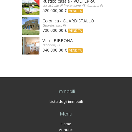
Rustico casale - VOLTERRA
via vicinale di Pretenzano 48 Volterra, PI
520.000,00 €
VENDITA
Colonica - GUARDISTALLO
Guardistallo, PI
700.000,00 €
VENDITA
Villa - BIBBONA
Bibbona, LI
840.000,00 €
VENDITA
Immobili
Lista degli immobili
Menu
Home
Annunci