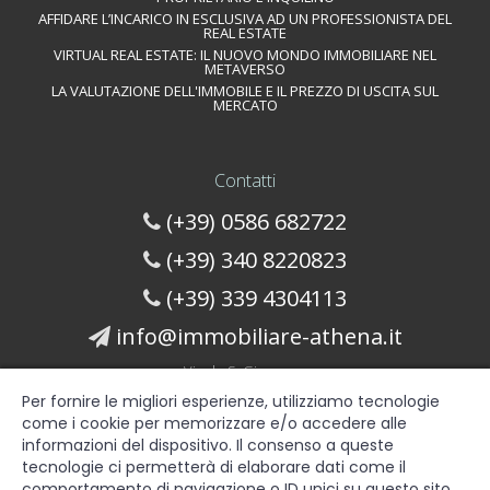
AFFIDARE L’INCARICO IN ESCLUSIVA AD UN PROFESSIONISTA DEL
REAL ESTATE
VIRTUAL REAL ESTATE: IL NUOVO MONDO IMMOBILIARE NEL
METAVERSO
LA VALUTAZIONE DELL'IMMOBILE E IL PREZZO DI USCITA SUL
MERCATO
Contatti
(+39) 0586 682722
(+39) 340 8220823
(+39) 339 4304113
info@immobiliare-athena.it
Vicolo S. Giuseppe
Cecina, LI 57023
Per fornire le migliori esperienze, utilizziamo tecnologie
Italy
come i cookie per memorizzare e/o accedere alle
Contattaci
informazioni del dispositivo. Il consenso a queste
tecnologie ci permetterà di elaborare dati come il
comportamento di navigazione o ID unici su questo sito.