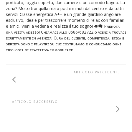
porticato, loggia coperta, due camere e un comodo bagno. La
zona? Molto tranquilla ma a pochi minuti dal centro e da tutti i
servizi. Classe energetica A++ e un grande giardino angolare
esclusivo, ideale per trascorrere momenti di relax con familiari
e amici. Vieni a vederla e realizza il tuo sogno! 👁‍🗨 Pʀᴇɴᴏᴛᴀ
ᴜɴᴀ ᴠɪsɪᴛᴀ ᴀᴅᴇssᴏ! Cʜɪᴀᴍᴀᴄɪ ᴀʟʟᴏ 0586/682722 ᴏ ᴠɪᴇɴɪ ᴀ ᴛʀᴏᴠᴀᴄɪ
ᴅɪʀᴇᴛᴛᴀᴍᴇɴᴛᴇ ɪɴ ᴀɢᴇɴᴢɪᴀ! Cᴜʀᴀ ᴅᴇʟ ᴄʟɪᴇɴᴛᴇ, ᴄᴏᴍᴘᴇᴛᴇɴᴢᴀ, ᴇᴛɪᴄᴀ ᴇ
sᴇʀɪᴇᴛᴀ̀ sᴏɴᴏ ɪ ᴘɪʟᴀsᴛʀɪ sᴜ ᴄᴜɪ ᴄᴏsᴛʀᴜɪᴀᴍᴏ ᴇ ᴄᴏɴᴅᴜᴄɪᴀᴍᴏ ᴏɢɴɪ
ᴛɪᴘᴏʟᴏɢɪᴀ ᴅɪ ᴛʀᴀᴛᴛᴀᴛɪᴠᴀ ɪᴍᴍᴏʙɪʟɪᴀʀᴇ.
ARTICOLO PRECEDENTE
ARTICOLO SUCCESSIVO